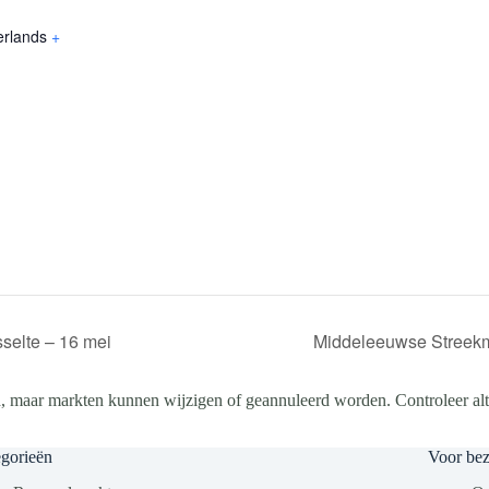
erlands
+
selte – 16 mei
Middeleeuwse Streekm
, maar markten kunnen wijzigen of geannuleerd worden. Controleer altij
gorieën
Voor be