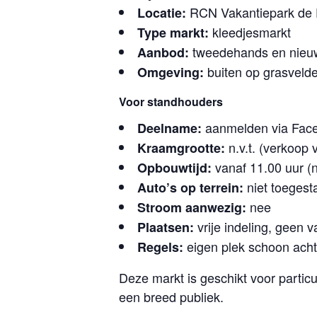
RCN Vakantiepark de 
Locatie:
kleedjesmarkt
Type markt:
tweedehands en nieuwe
Aanbod:
buiten op grasveld
Omgeving:
Voor standhouders
aanmelden via Fac
Deelname:
n.v.t. (verkoop 
Kraamgrootte:
vanaf 11.00 uur (n
Opbouwtijd:
niet toegest
Auto’s op terrein:
nee
Stroom aanwezig:
vrije indeling, geen 
Plaatsen:
eigen plek schoon acht
Regels:
Deze markt is geschikt voor partic
een breed publiek.