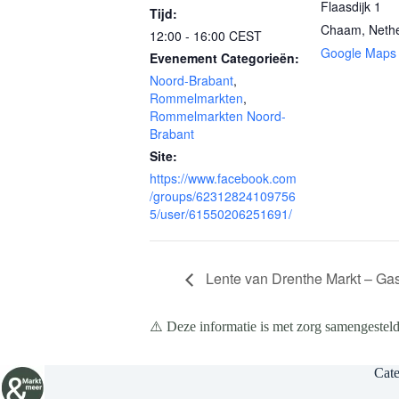
Flaasdijk 1
Tijd:
Chaam
,
Neth
12:00 - 16:00
CEST
Google Maps
Evenement Categorieën:
Noord-Brabant
,
Rommelmarkten
,
Rommelmarkten Noord-
Brabant
Site:
https://www.facebook.com
/groups/62312824109756
5/user/61550206251691/
Lente van Drenthe Markt – Gas
⚠️ Deze informatie is met zorg samengesteld
Cate