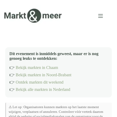
Ga
naar
de
inhoud
Dit evenement is inmiddels geweest, maar er is nog
genoeg leuks te ontdekken:
👉
Bekijk markten in Chaam
👉
Bekijk markten in Noord-Brabant
👉
Ontdek markten dit weekend
👉
Bekijk alle markten in Nederland
⚠️ Let op: Organisatoren kunnen markten op het laatste moment
wijzigen, verplaatsen of annuleren. Controleer vóór vertrek daarom
altijd de website of socialmediakanalen van de organisator voor de