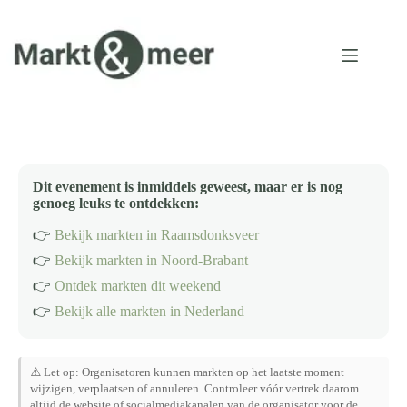
Ga
naar
de
inhoud
Dit evenement is inmiddels geweest, maar er is nog
genoeg leuks te ontdekken:
👉
Bekijk markten in Raamsdonksveer
👉
Bekijk markten in Noord-Brabant
👉
Ontdek markten dit weekend
👉
Bekijk alle markten in Nederland
⚠️ Let op: Organisatoren kunnen markten op het laatste moment
wijzigen, verplaatsen of annuleren. Controleer vóór vertrek daarom
altijd de website of socialmediakanalen van de organisator voor de