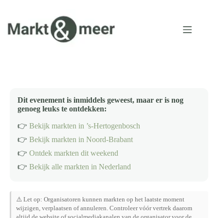
Ga
naar
de
inhoud
Dit evenement is inmiddels geweest, maar er is nog
genoeg leuks te ontdekken:
👉
Bekijk markten in ’s-Hertogenbosch
👉
Bekijk markten in Noord-Brabant
👉
Ontdek markten dit weekend
👉
Bekijk alle markten in Nederland
⚠️ Let op: Organisatoren kunnen markten op het laatste moment
wijzigen, verplaatsen of annuleren. Controleer vóór vertrek daarom
altijd de website of socialmediakanalen van de organisator voor de