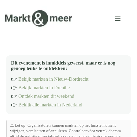
Ga
naar
de
inhoud
Dit evenement is inmiddels geweest, maar er is nog
genoeg leuks te ontdekken:
👉
Bekijk markten in Nieuw-Dordrecht
👉
Bekijk markten in Drenthe
👉
Ontdek markten dit weekend
👉
Bekijk alle markten in Nederland
⚠️ Let op: Organisatoren kunnen markten op het laatste moment
wijzigen, verplaatsen of annuleren. Controleer vóór vertrek daarom
altijd de website of socialmediakanalen van de organisator voor de