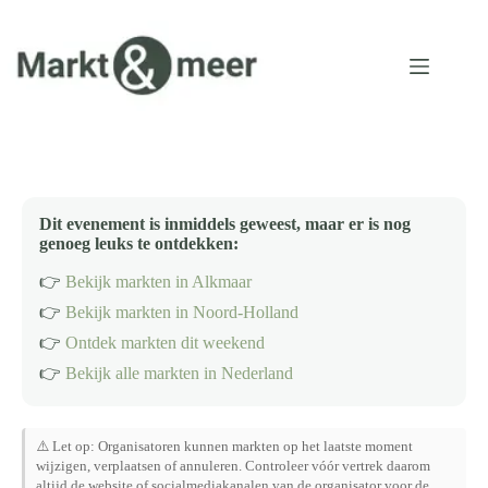
Ga
naar
de
inhoud
Dit evenement is inmiddels geweest, maar er is nog
genoeg leuks te ontdekken:
👉
Bekijk markten in Alkmaar
👉
Bekijk markten in Noord-Holland
👉
Ontdek markten dit weekend
👉
Bekijk alle markten in Nederland
⚠️ Let op: Organisatoren kunnen markten op het laatste moment
wijzigen, verplaatsen of annuleren. Controleer vóór vertrek daarom
altijd de website of socialmediakanalen van de organisator voor de