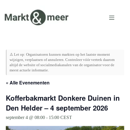
Ga
naar
de
inhoud
⚠️ Let op: Organisatoren kunnen markten op het laatste moment
wijzigen, verplaatsen of annuleren. Controleer vóór vertrek daarom
altijd de website of socialmediakanalen van de organisator voor de
meest actuele informatie.
« Alle Evenementen
Kofferbakmarkt Donkere Duinen in
Den Helder – 4 september 2026
september 4 @ 08:00
-
15:00
CEST