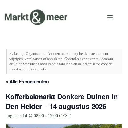
Ga
naar
de
inhoud
⚠️ Let op: Organisatoren kunnen markten op het laatste moment
wijzigen, verplaatsen of annuleren. Controleer vóór vertrek daarom
altijd de website of socialmediakanalen van de organisator voor de
meest actuele informatie.
« Alle Evenementen
Kofferbakmarkt Donkere Duinen in
Den Helder – 14 augustus 2026
augustus 14 @ 08:00
-
15:00
CEST