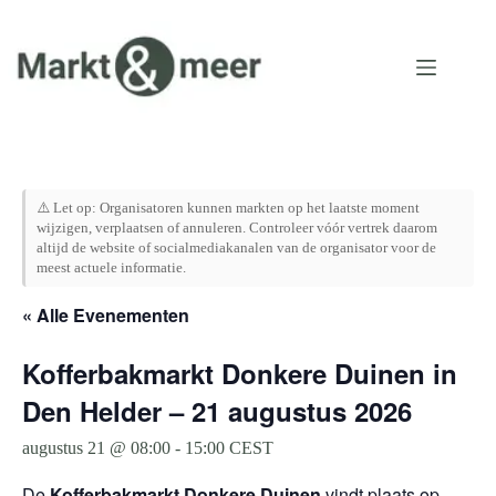
Ga
naar
de
inhoud
⚠️ Let op: Organisatoren kunnen markten op het laatste moment
wijzigen, verplaatsen of annuleren. Controleer vóór vertrek daarom
altijd de website of socialmediakanalen van de organisator voor de
meest actuele informatie.
« Alle Evenementen
Kofferbakmarkt Donkere Duinen in
Den Helder – 21 augustus 2026
augustus 21 @ 08:00
-
15:00
CEST
De
Kofferbakmarkt Donkere Duinen
vindt plaats op