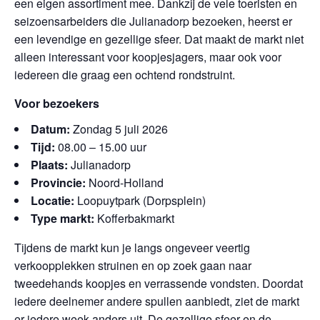
een eigen assortiment mee. Dankzij de vele toeristen en
seizoensarbeiders die Julianadorp bezoeken, heerst er
een levendige en gezellige sfeer. Dat maakt de markt niet
alleen interessant voor koopjesjagers, maar ook voor
iedereen die graag een ochtend rondstruint.
Voor bezoekers
Datum:
Zondag 5 juli 2026
Tijd:
08.00 – 15.00 uur
Plaats:
Julianadorp
Provincie:
Noord-Holland
Locatie:
Loopuytpark (Dorpsplein)
Type markt:
Kofferbakmarkt
Tijdens de markt kun je langs ongeveer veertig
verkoopplekken struinen en op zoek gaan naar
tweedehands koopjes en verrassende vondsten. Doordat
iedere deelnemer andere spullen aanbiedt, ziet de markt
er iedere week anders uit. De gezellige sfeer en de