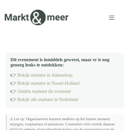
Ga
naar
de
inhoud
Dit evenement is inmiddels geweest, maar er is nog
genoeg leuks te ontdekken:
👉
Bekijk markten in Julianadorp
👉
Bekijk markten in Noord-Holland
👉
Ontdek markten dit weekend
👉
Bekijk alle markten in Nederland
⚠️ Let op: Organisatoren kunnen markten op het laatste moment
wijzigen, verplaatsen of annuleren. Controleer vóór vertrek daarom
altijd de website of socialmediakanalen van de organisator voor de