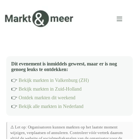
Ga
naar
de
inhoud
Dit evenement is inmiddels geweest, maar er is nog
genoeg leuks te ontdekken:
👉
Bekijk markten in Valkenburg (ZH)
👉
Bekijk markten in Zuid-Holland
👉
Ontdek markten dit weekend
👉
Bekijk alle markten in Nederland
⚠️ Let op: Organisatoren kunnen markten op het laatste moment
wijzigen, verplaatsen of annuleren. Controleer vóór vertrek daarom
altijd de website of socialmediakanalen van de organisator voor de