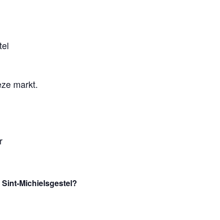
tel
eze markt.
r
int-Michielsgestel?