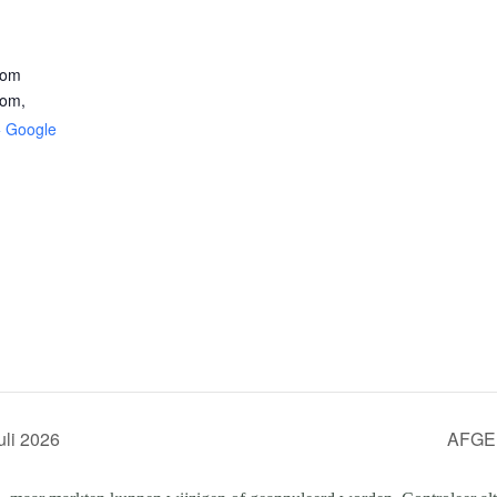
oom
oom
,
+ Google
uli 2026
AFGEL