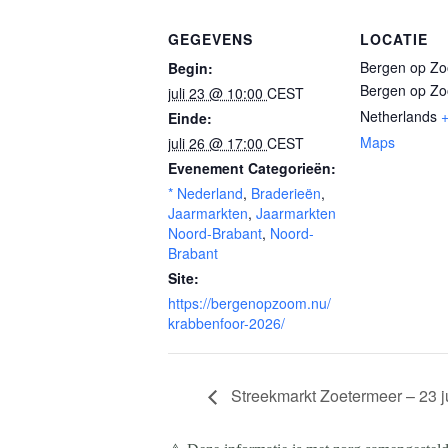
GEGEVENS
LOCATIE
Bergen op Z
Begin:
Bergen op Z
juli 23 @ 10:00
CEST
Netherlands
Einde:
Maps
juli 26 @ 17:00
CEST
Evenement Categorieën:
* Nederland
,
Braderieën
,
Jaarmarkten
,
Jaarmarkten
Noord-Brabant
,
Noord-
Brabant
Site:
https://bergenopzoom.nu/
krabbenfoor-2026/
Streekmarkt Zoetermeer – 23 j