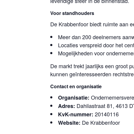
levendige sfeer in de binnenstad.
Voor standhouders
De Krabbenfoor biedt ruimte aan ee
Meer dan 200 deelnemers aan
Locaties verspreid door het c
Mogelijkheden voor ondernemer
De markt trekt jaarlijks een groot
kunnen geïnteresseerden rechtstre
Contact en organisatie
Ondernemersveren
Organisatie:
Dahliastraat 81, 4613 
Adres:
20140116
KvK-nummer:
De Krabbenfoor
Website: