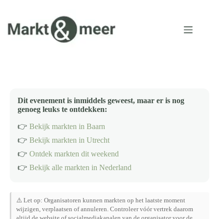
Ga
naar
de
inhoud
Dit evenement is inmiddels geweest, maar er is nog
genoeg leuks te ontdekken:
👉
Bekijk markten in Baarn
👉
Bekijk markten in Utrecht
👉
Ontdek markten dit weekend
👉
Bekijk alle markten in Nederland
⚠️ Let op: Organisatoren kunnen markten op het laatste moment
wijzigen, verplaatsen of annuleren. Controleer vóór vertrek daarom
altijd de website of socialmediakanalen van de organisator voor de