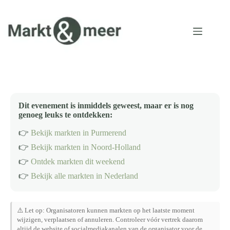
Ga
naar
de
inhoud
Dit evenement is inmiddels geweest, maar er is nog
genoeg leuks te ontdekken:
👉
Bekijk markten in Purmerend
👉
Bekijk markten in Noord-Holland
👉
Ontdek markten dit weekend
👉
Bekijk alle markten in Nederland
⚠️ Let op: Organisatoren kunnen markten op het laatste moment
wijzigen, verplaatsen of annuleren. Controleer vóór vertrek daarom
altijd de website of socialmediakanalen van de organisator voor de