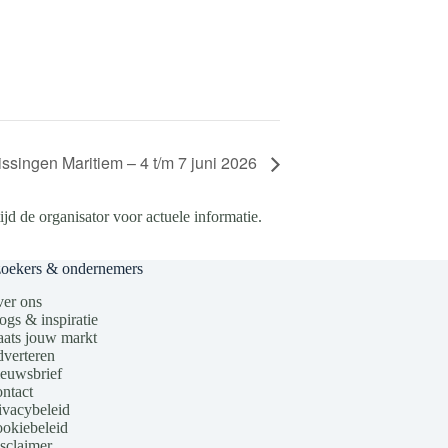
issingen Maritiem – 4 t/m 7 juni 2026
d de organisator voor actuele informatie.
zoekers & ondernemers
er ons
ogs & inspiratie
aats jouw markt
verteren
euwsbrief
ntact
ivacybeleid
okiebeleid
sclaimer