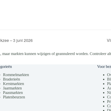
kzee – 3 juni 2026
Vl
, maar markten kunnen wijzigen of geannuleerd worden. Controleer altij
gorieën
Voor be
Rommelmarkten
Ov
Braderieën
Bl
Kerstmarkten
Pl
Jaarmarkten
Ad
Paasmarkten
Ni
Platenbeurzen
Co
Pr
Co
Di