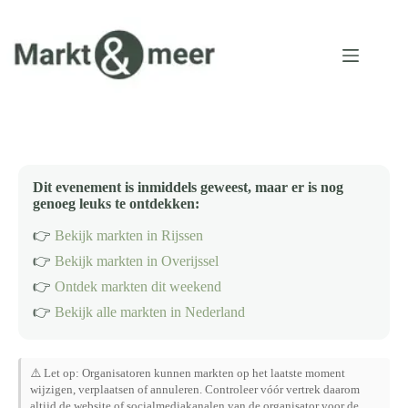
Ga
naar
de
inhoud
Dit evenement is inmiddels geweest, maar er is nog
genoeg leuks te ontdekken:
👉
Bekijk markten in Rijssen
👉
Bekijk markten in Overijssel
👉
Ontdek markten dit weekend
👉
Bekijk alle markten in Nederland
⚠️ Let op: Organisatoren kunnen markten op het laatste moment
wijzigen, verplaatsen of annuleren. Controleer vóór vertrek daarom
altijd de website of socialmediakanalen van de organisator voor de