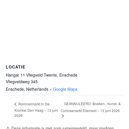
LOCATIE
Hangar 11 Vliegveld Twente, Enschede
Vliegveldweg 345
Enschede
,
Netherlands
+ Google Maps
GEANNULEERD: Boeken-, Kunst- &
Rommelmarkt in De
Kronkel Den Haag – 13 juni
Curiosamarkt Ellemeet – 13 juni 2026
2026
⚠️ Deze informatie is met zorg samengesteld, maar markten