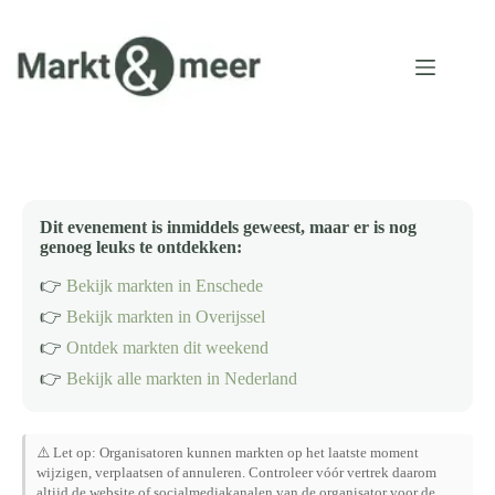
Ga
naar
de
inhoud
Dit evenement is inmiddels geweest, maar er is nog
genoeg leuks te ontdekken:
👉
Bekijk markten in Enschede
👉
Bekijk markten in Overijssel
👉
Ontdek markten dit weekend
👉
Bekijk alle markten in Nederland
⚠️ Let op: Organisatoren kunnen markten op het laatste moment
wijzigen, verplaatsen of annuleren. Controleer vóór vertrek daarom
altijd de website of socialmediakanalen van de organisator voor de