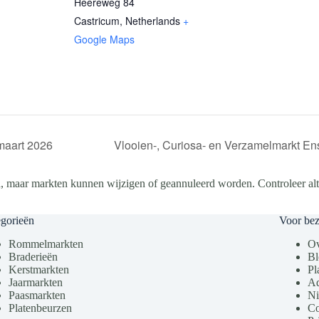
Heereweg 84
Castricum
,
Netherlands
+
Google Maps
maart 2026
Vlooien-, Curiosa- en Verzamelmarkt E
, maar markten kunnen wijzigen of geannuleerd worden. Controleer altij
gorieën
Voor be
Rommelmarkten
Ov
Braderieën
Bl
Kerstmarkten
Pl
Jaarmarkten
Ad
Paasmarkten
Ni
Platenbeurzen
Co