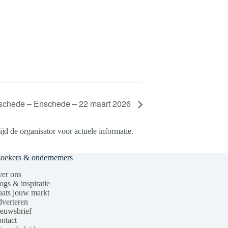
nschede – Enschede – 22 maart 2026
d de organisator voor actuele informatie.
zoekers & ondernemers
er ons
ogs & inspiratie
aats jouw markt
verteren
euwsbrief
ntact