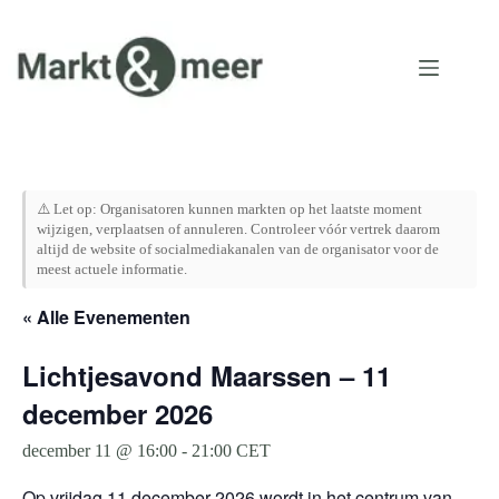
Ga
naar
de
inhoud
⚠️ Let op: Organisatoren kunnen markten op het laatste moment
wijzigen, verplaatsen of annuleren. Controleer vóór vertrek daarom
altijd de website of socialmediakanalen van de organisator voor de
meest actuele informatie.
« Alle Evenementen
Lichtjesavond Maarssen – 11
december 2026
december 11 @ 16:00
-
21:00
CET
Op vrijdag 11 december 2026 wordt in het centrum van