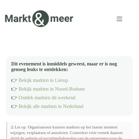
Ga
naar
de
inhoud
Dit evenement is inmiddels geweest, maar er is nog
genoeg leuks te ontdekken:
👉
Bekijk markten in Lierop
👉
Bekijk markten in Noord-Brabant
👉
Ontdek markten dit weekend
👉
Bekijk alle markten in Nederland
⚠️ Let op: Organisatoren kunnen markten op het laatste moment
wijzigen, verplaatsen of annuleren. Controleer vóór vertrek daarom
altijd de website of socialmediakanalen van de organisator voor de