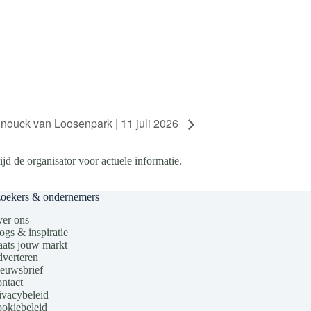
nouck van Loosenpark | 11 juli 2026
d de organisator voor actuele informatie.
zoekers & ondernemers
er ons
ogs & inspiratie
aats jouw markt
verteren
euwsbrief
ntact
ivacybeleid
okiebeleid