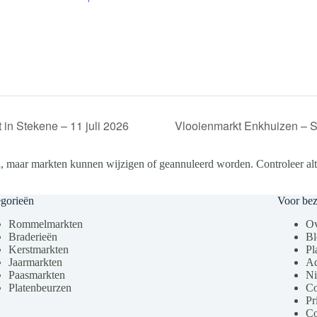
n Stekene – 11 juli 2026
Vlooienmarkt Enkhuizen – S
, maar markten kunnen wijzigen of geannuleerd worden. Controleer altij
gorieën
Voor be
Rommelmarkten
Ov
Braderieën
Bl
Kerstmarkten
Pl
Jaarmarkten
Ad
Paasmarkten
Ni
Platenbeurzen
Co
Pr
Co