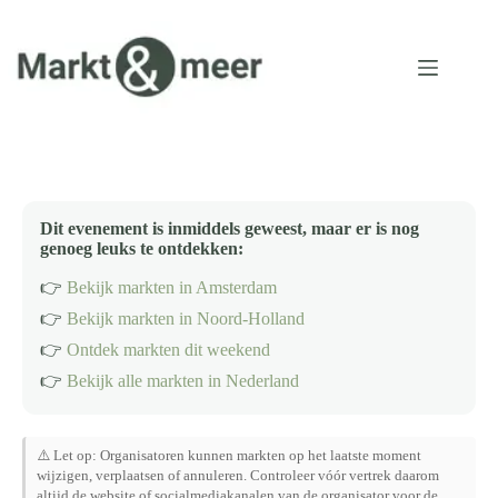
Ga
naar
de
inhoud
Dit evenement is inmiddels geweest, maar er is nog
genoeg leuks te ontdekken:
👉
Bekijk markten in Amsterdam
👉
Bekijk markten in Noord-Holland
👉
Ontdek markten dit weekend
👉
Bekijk alle markten in Nederland
⚠️ Let op: Organisatoren kunnen markten op het laatste moment
wijzigen, verplaatsen of annuleren. Controleer vóór vertrek daarom
altijd de website of socialmediakanalen van de organisator voor de