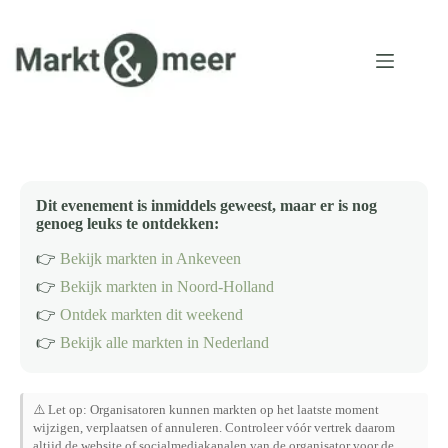
Ga
naar
de
inhoud
Dit evenement is inmiddels geweest, maar er is nog
genoeg leuks te ontdekken:
👉
Bekijk markten in Ankeveen
👉
Bekijk markten in Noord-Holland
👉
Ontdek markten dit weekend
👉
Bekijk alle markten in Nederland
⚠️ Let op: Organisatoren kunnen markten op het laatste moment
wijzigen, verplaatsen of annuleren. Controleer vóór vertrek daarom
altijd de website of socialmediakanalen van de organisator voor de