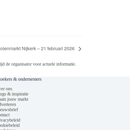
oienmarkt Nijkerk – 21 februari 2026
d de organisator voor actuele informatie.
zoekers & ondernemers
er ons
ogs & inspiratie
aats jouw markt
verteren
euwsbrief
ntact
ivacybeleid
okiebeleid