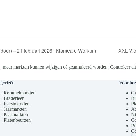
door) – 21 februari 2026 | Klameare Workum
XXL Vlo
, maar markten kunnen wijzigen of geannuleerd worden. Controleer altij
gorieën
Voor be
Rommelmarkten
Ov
Braderieën
Bl
Kerstmarkten
Pl
Jaarmarkten
Ad
Paasmarkten
Ni
Platenbeurzen
Co
Pr
Co