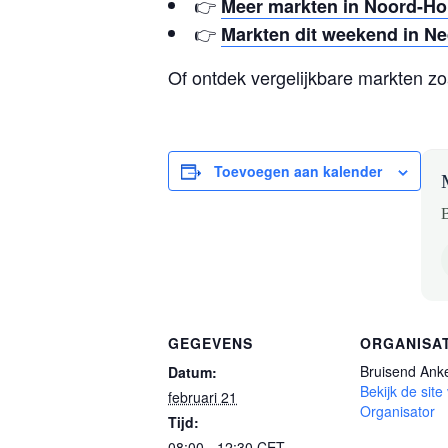
👉
Meer markten in Noord-Ho
👉
Markten dit weekend in N
Of ontdek vergelijkbare markten z
Toevoegen aan kalender
B
GEGEVENS
ORGANISA
Bruisend Ank
Datum:
Bekijk de site
februari 21
Organisator
Tijd:
08:00 - 12:30
CET