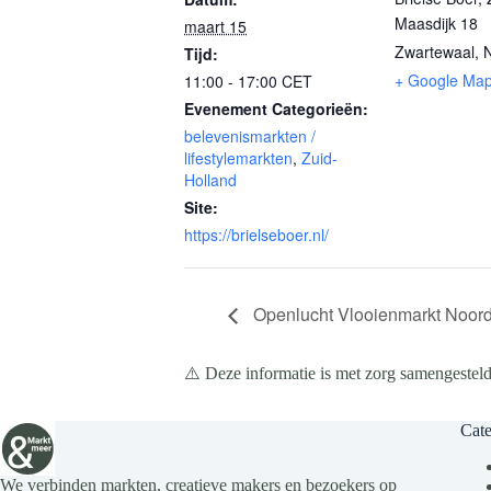
Maasdijk 18
maart 15
Zwartewaal
,
N
Tijd:
+ Google Ma
11:00 - 17:00
CET
Evenement Categorieën:
belevenismarkten /
lifestylemarkten
,
Zuid-
Holland
Site:
https://brielseboer.nl/
Openlucht Vlooienmarkt Noord
⚠️ Deze informatie is met zorg samengesteld
Cate
We verbinden markten, creatieve makers en bezoekers op