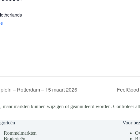
etherlands
ps
plein – Rotterdam – 15 maart 2026
FeelGood 
, maar markten kunnen wijzigen of geannuleerd worden. Controleer altij
gorieën
Voor be
Rommelmarkten
Ov
Braderieën
Bl