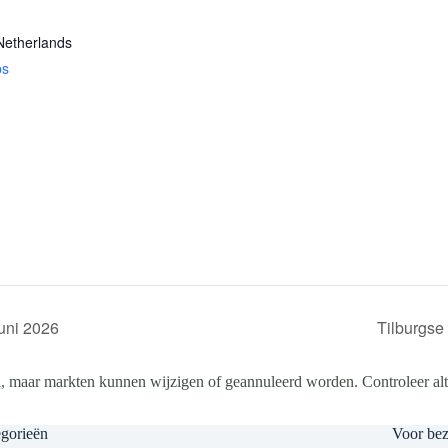
Netherlands
ps
uni 2026
Tilburgse
, maar markten kunnen wijzigen of geannuleerd worden. Controleer altij
gorieën
Voor be