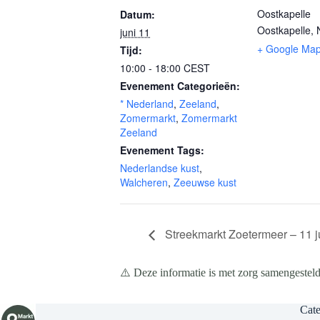
Oostkapelle
Datum:
Oostkapelle
,
juni 11
+ Google Ma
Tijd:
10:00 - 18:00
CEST
Evenement Categorieën:
* Nederland
,
Zeeland
,
Zomermarkt
,
Zomermarkt
Zeeland
Evenement Tags:
Nederlandse kust
,
Walcheren
,
Zeeuwse kust
Streekmarkt Zoetermeer – 11 j
⚠️ Deze informatie is met zorg samengesteld
Cate