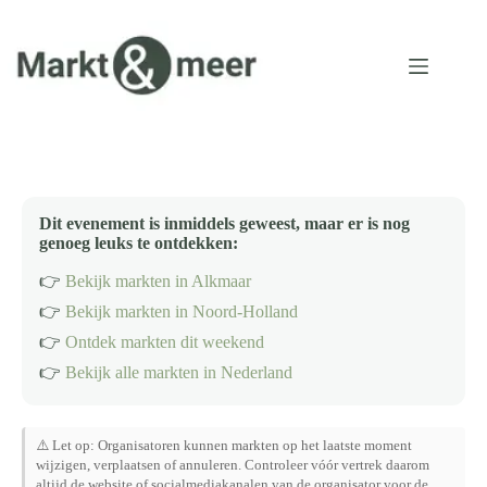
Ga
naar
de
inhoud
Dit evenement is inmiddels geweest, maar er is nog
genoeg leuks te ontdekken:
👉
Bekijk markten in Alkmaar
👉
Bekijk markten in Noord-Holland
👉
Ontdek markten dit weekend
👉
Bekijk alle markten in Nederland
⚠️ Let op: Organisatoren kunnen markten op het laatste moment
wijzigen, verplaatsen of annuleren. Controleer vóór vertrek daarom
altijd de website of socialmediakanalen van de organisator voor de