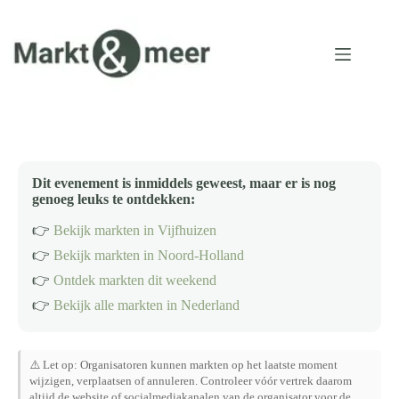
Ga
naar
de
inhoud
Dit evenement is inmiddels geweest, maar er is nog
genoeg leuks te ontdekken:
👉
Bekijk markten in Vijfhuizen
👉
Bekijk markten in Noord-Holland
👉
Ontdek markten dit weekend
👉
Bekijk alle markten in Nederland
⚠️ Let op: Organisatoren kunnen markten op het laatste moment
wijzigen, verplaatsen of annuleren. Controleer vóór vertrek daarom
altijd de website of socialmediakanalen van de organisator voor de