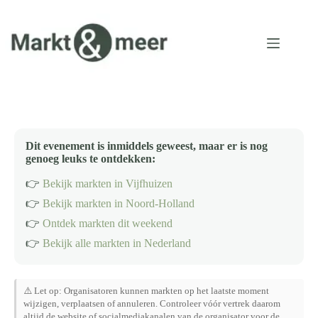
Ga
naar
de
inhoud
Dit evenement is inmiddels geweest, maar er is nog
genoeg leuks te ontdekken:
👉
Bekijk markten in Vijfhuizen
👉
Bekijk markten in Noord-Holland
👉
Ontdek markten dit weekend
👉
Bekijk alle markten in Nederland
⚠️ Let op: Organisatoren kunnen markten op het laatste moment
wijzigen, verplaatsen of annuleren. Controleer vóór vertrek daarom
altijd de website of socialmediakanalen van de organisator voor de