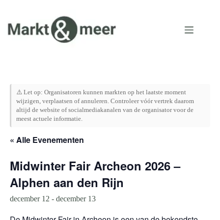
Ga
naar
de
inhoud
⚠️ Let op: Organisatoren kunnen markten op het laatste moment
wijzigen, verplaatsen of annuleren. Controleer vóór vertrek daarom
altijd de website of socialmediakanalen van de organisator voor de
meest actuele informatie.
« Alle Evenementen
Midwinter Fair Archeon 2026 –
Alphen aan den Rijn
december 12
-
december 13
De Midwinter Fair in Archeon is een van de bekendste