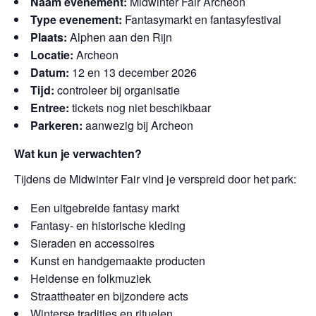
Naam evenement:
Midwinter Fair Archeon
Type evenement:
Fantasymarkt en fantasyfestival
Plaats:
Alphen aan den Rijn
Locatie:
Archeon
Datum:
12 en 13 december 2026
Tijd:
controleer bij organisatie
Entree:
tickets nog niet beschikbaar
Parkeren:
aanwezig bij Archeon
Wat kun je verwachten?
Tijdens de Midwinter Fair vind je verspreid door het park:
Een uitgebreide fantasy markt
Fantasy- en historische kleding
Sieraden en accessoires
Kunst en handgemaakte producten
Heidense en folkmuziek
Straattheater en bijzondere acts
Winterse tradities en rituelen