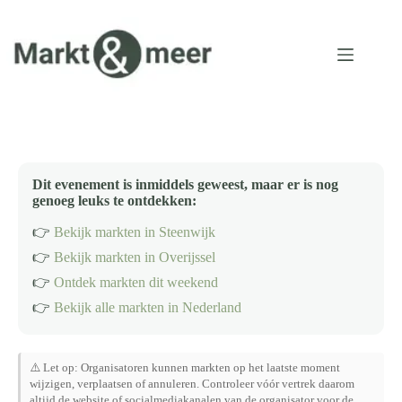
Ga
naar
de
inhoud
Dit evenement is inmiddels geweest, maar er is nog
genoeg leuks te ontdekken:
👉
Bekijk markten in Steenwijk
👉
Bekijk markten in Overijssel
👉
Ontdek markten dit weekend
👉
Bekijk alle markten in Nederland
⚠️ Let op: Organisatoren kunnen markten op het laatste moment
wijzigen, verplaatsen of annuleren. Controleer vóór vertrek daarom
altijd de website of socialmediakanalen van de organisator voor de