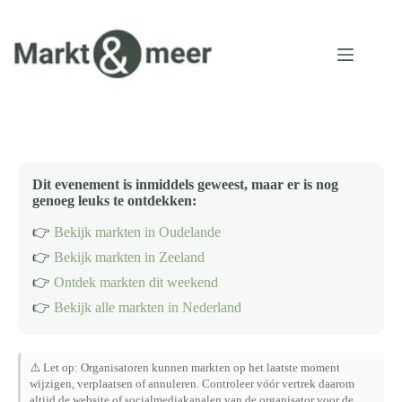
Ga
naar
de
inhoud
Dit evenement is inmiddels geweest, maar er is nog
genoeg leuks te ontdekken:
👉
Bekijk markten in Oudelande
👉
Bekijk markten in Zeeland
👉
Ontdek markten dit weekend
👉
Bekijk alle markten in Nederland
⚠️ Let op: Organisatoren kunnen markten op het laatste moment
wijzigen, verplaatsen of annuleren. Controleer vóór vertrek daarom
altijd de website of socialmediakanalen van de organisator voor de