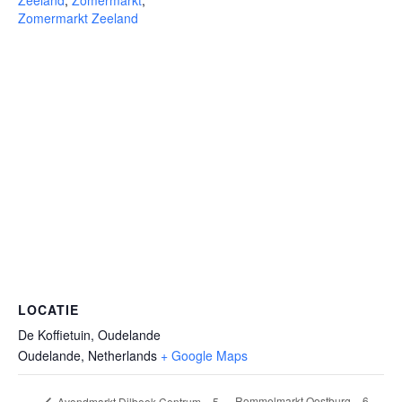
Zeeland
,
Zomermarkt
,
Zomermarkt Zeeland
LOCATIE
De Koffietuin, Oudelande
Oudelande
,
Netherlands
+ Google Maps
Rommelmarkt Oostburg – 6
Avondmarkt Dilbeek Centrum – 5