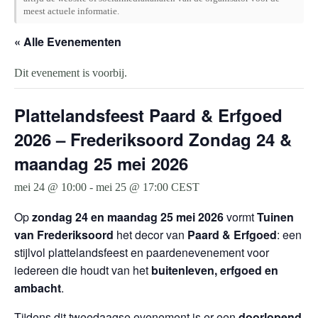
meest actuele informatie.
« Alle Evenementen
Dit evenement is voorbij.
Plattelandsfeest Paard & Erfgoed
2026 – Frederiksoord Zondag 24 &
maandag 25 mei 2026
mei 24 @ 10:00
-
mei 25 @ 17:00
CEST
Op
zondag 24 en maandag 25 mei 2026
vormt
Tuinen
van Frederiksoord
het decor van
Paard & Erfgoed
: een
stijlvol plattelandsfeest en paardenevenement voor
iedereen die houdt van het
buitenleven, erfgoed en
ambacht
.
Tijdens dit tweedaagse evenement is er een
doorlopend