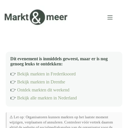
Ga
naar
de
inhoud
Dit evenement is inmiddels geweest, maar er is nog
genoeg leuks te ontdekken:
👉
Bekijk markten in Frederiksoord
👉
Bekijk markten in Drenthe
👉
Ontdek markten dit weekend
👉
Bekijk alle markten in Nederland
⚠️ Let op: Organisatoren kunnen markten op het laatste moment
wijzigen, verplaatsen of annuleren. Controleer vóór vertrek daarom
altijd de website of socialmediakanalen van de organisator voor de