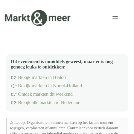
Ga
naar
de
inhoud
Dit evenement is inmiddels geweest, maar er is nog
genoeg leuks te ontdekken:
👉
Bekijk markten in Heiloo
👉
Bekijk markten in Noord-Holland
👉
Ontdek markten dit weekend
👉
Bekijk alle markten in Nederland
⚠️ Let op: Organisatoren kunnen markten op het laatste moment
wijzigen, verplaatsen of annuleren. Controleer vóór vertrek daarom
altijd de website of socialmediakanalen van de organisator voor de