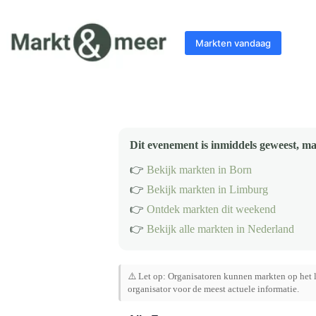
Ga
naar
de
Markten vandaag
inhoud
Dit evenement is inmiddels geweest, ma
👉
Bekijk markten in Born
👉
Bekijk markten in Limburg
👉
Ontdek markten dit weekend
👉
Bekijk alle markten in Nederland
⚠️ Let op: Organisatoren kunnen markten op het l
organisator voor de meest actuele informatie.