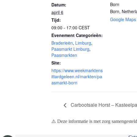
Born
Datum:
Born
,
Netherl
april 6
Google Maps
Tijd:
09:00 - 17:00
CEST
Evenement Categorieën:
Braderieën
,
Limburg
,
Paasmarkt Limburg
,
Paasmarkten
Site:
https://www.weekmarktens
ittardgeleen.nl/markten/pa
asmarkt-born
Carbootsale Horst – Kasteelpar
⚠️ Deze informatie is met zorg samengesteld