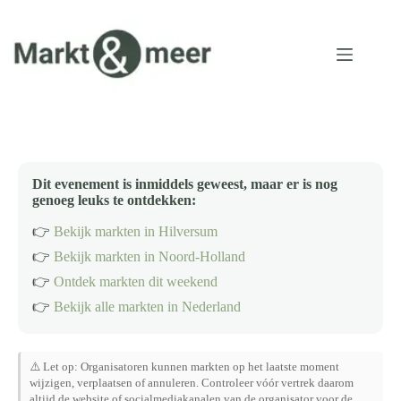
Ga
naar
de
inhoud
Dit evenement is inmiddels geweest, maar er is nog
genoeg leuks te ontdekken:
👉
Bekijk markten in Hilversum
👉
Bekijk markten in Noord-Holland
👉
Ontdek markten dit weekend
👉
Bekijk alle markten in Nederland
⚠️ Let op: Organisatoren kunnen markten op het laatste moment
wijzigen, verplaatsen of annuleren. Controleer vóór vertrek daarom
altijd de website of socialmediakanalen van de organisator voor de