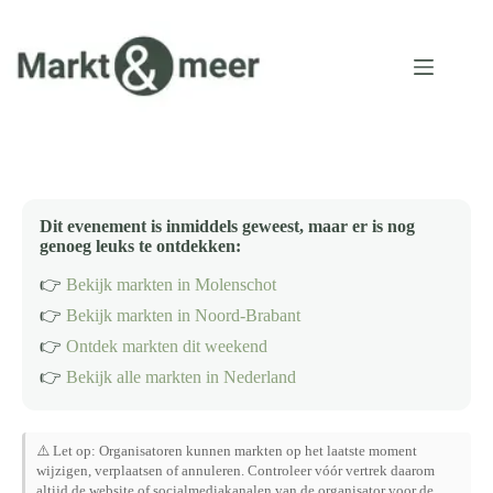
Ga
naar
de
inhoud
Dit evenement is inmiddels geweest, maar er is nog
genoeg leuks te ontdekken:
👉
Bekijk markten in Molenschot
👉
Bekijk markten in Noord-Brabant
👉
Ontdek markten dit weekend
👉
Bekijk alle markten in Nederland
⚠️ Let op: Organisatoren kunnen markten op het laatste moment
wijzigen, verplaatsen of annuleren. Controleer vóór vertrek daarom
altijd de website of socialmediakanalen van de organisator voor de