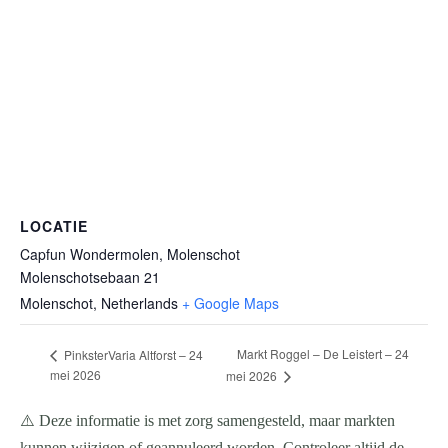
LOCATIE
Capfun Wondermolen, Molenschot
Molenschotsebaan 21
Molenschot
,
Netherlands
+ Google Maps
Markt Roggel – De Leistert – 24
PinksterVaria Altforst – 24
mei 2026
mei 2026
⚠️ Deze informatie is met zorg samengesteld, maar markten
kunnen wijzigen of geannuleerd worden. Controleer altijd de