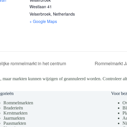
 van
Velserbroek
Westlaan 41
Velserbroek
,
Netherlands
+ Google Maps
lijke rommelmarkt in het centrum
Rommelmarkt J
, maar markten kunnen wijzigen of geannuleerd worden. Controleer altij
gorieën
Voor be
Rommelmarkten
Ov
Braderieën
Bl
Kerstmarkten
Pl
Jaarmarkten
Ad
Paasmarkten
Ni