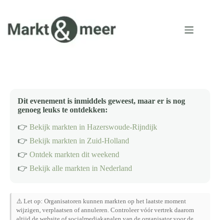
Ga
naar
de
inhoud
Dit evenement is inmiddels geweest, maar er is nog
genoeg leuks te ontdekken:
👉
Bekijk markten in Hazerswoude-Rijndijk
👉
Bekijk markten in Zuid-Holland
👉
Ontdek markten dit weekend
👉
Bekijk alle markten in Nederland
⚠️ Let op: Organisatoren kunnen markten op het laatste moment
wijzigen, verplaatsen of annuleren. Controleer vóór vertrek daarom
altijd de website of socialmediakanalen van de organisator voor de