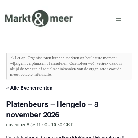
Ga
naar
de
inhoud
⚠️ Let op: Organisatoren kunnen markten op het laatste moment
wijzigen, verplaatsen of annuleren. Controleer vóór vertrek daarom
altijd de website of socialmediakanalen van de organisator voor de
meest actuele informatie.
« Alle Evenementen
Platenbeurs – Hengelo – 8
november 2026
november 8 @ 11:00
-
16:30
CET
De platenbeurs in poppodium Metropool Hengelo op 8