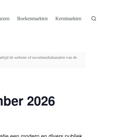
urzen
Boekenmarkten
Kerstmarkten
altijd de website of socialmediakanalen van de
mber 2026
atie een modern en divers publiek.