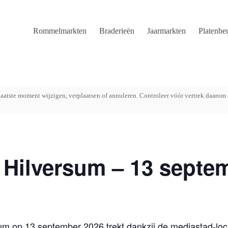
Rommelmarkten
Braderieën
Jaarmarkten
Platenbe
aatste moment wijzigen, verplaatsen of annuleren. Controleer vóór vertrek daarom 
 Hilversum – 13 septe
sum op 13 september 2026 trekt dankzij de mediastad-loc