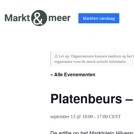
Ga
naar
de
Markten vandaag
inhoud
⚠️ Let op: Organisatoren kunnen markten op het l
organisator voor de meest actuele informatie.
« Alle Evenementen
Platenbeurs –
september 13 @ 10:00
-
17:00
CEST
De editie op het Marktplein Hilver