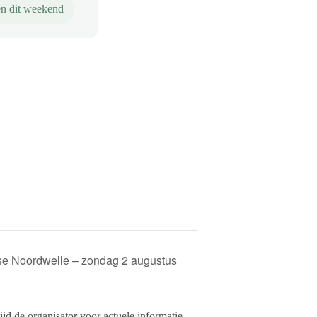
n dit weekend
se Noordwelle – zondag 2 augustus
d de organisator voor actuele informatie.