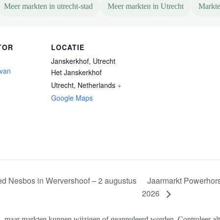
Meer markten in utrecht-stad
Meer markten in Utrecht
Markte
TOR
LOCATIE
Janskerkhof, Utrecht
 van
Het Janskerkhof
Utrecht
,
Netherlands
+
Google Maps
Jaarmarkt Powerhor
ed Nesbos in Wervershoof – 2 augustus
2026
, maar markten kunnen wijzigen of geannuleerd worden. Controleer altij