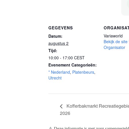
GEGEVENS
ORGANISA
Variaworld
Datum:
Bekijk de site
augustus 2
Organisator
Tijd:
10:00 - 17:00
CEST
Evenement Categorieën:
* Nederland
,
Platenbeurs
,
Utrecht
Kofferbakmarkt Recreatiegebi
2026
⚠️ Deze informatie is met zorg samengesteld