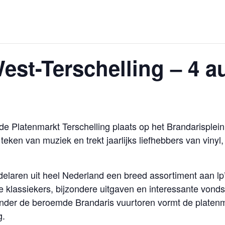
est-Terschelling – 4 
e Platenmarkt Terschelling plaats op het Brandarisplein
 teken van muziek en trekt jaarlijks liefhebbers van viny
elaren uit heel Nederland een breed assortiment aan lp’
lassiekers, bijzondere uitgaven en interessante vondst
onder de beroemde Brandaris vuurtoren vormt de platen
g.