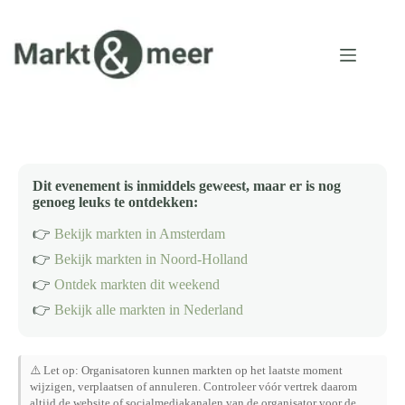
Ga
naar
de
inhoud
Dit evenement is inmiddels geweest, maar er is nog
genoeg leuks te ontdekken:
👉
Bekijk markten in Amsterdam
👉
Bekijk markten in Noord-Holland
👉
Ontdek markten dit weekend
👉
Bekijk alle markten in Nederland
⚠️ Let op: Organisatoren kunnen markten op het laatste moment
wijzigen, verplaatsen of annuleren. Controleer vóór vertrek daarom
altijd de website of socialmediakanalen van de organisator voor de