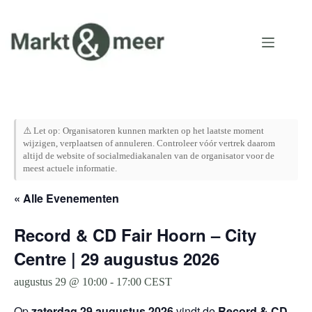
Ga
naar
de
inhoud
⚠️ Let op: Organisatoren kunnen markten op het laatste moment
wijzigen, verplaatsen of annuleren. Controleer vóór vertrek daarom
altijd de website of socialmediakanalen van de organisator voor de
meest actuele informatie.
« Alle Evenementen
Record & CD Fair Hoorn – City
Centre | 29 augustus 2026
augustus 29 @ 10:00
-
17:00
CEST
Op
zaterdag 29 augustus 2026
vindt de
Record & CD