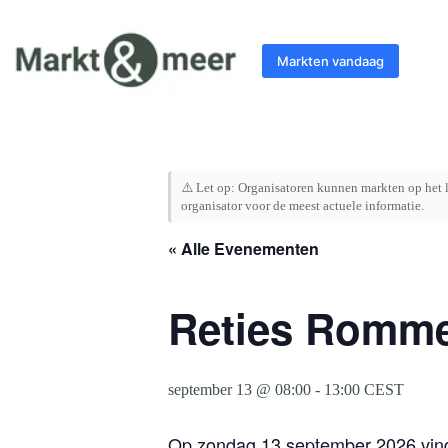
Ga
naar
de
Markten vandaag
inhoud
⚠️ Let op: Organisatoren kunnen markten op het l
organisator voor de meest actuele informatie.
« Alle Evenementen
Reties Romme
september 13 @ 08:00
-
13:00
CEST
Op zondag 13 september 2026 vind