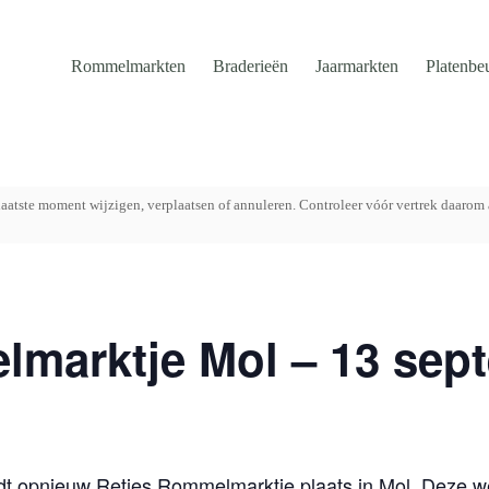
Rommelmarkten
Braderieën
Jaarmarkten
Platenbe
aatste moment wijzigen, verplaatsen of annuleren. Controleer vóór vertrek daarom 
lmarktje Mol – 13 sep
t opnieuw Reties Rommelmarktje plaats in Mol. Deze w