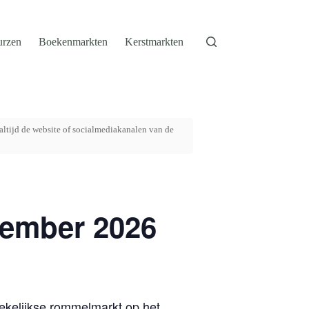
urzen
Boekenmarkten
Kerstmarkten
altijd de website of socialmediakanalen van de
tember 2026
ekelijkse rommelmarkt op het