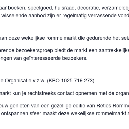
r boeken, speelgoed, huisraad, decoratie, verzamelobje
t wisselende aanbod zijn er regelmatig verrassende vond
n deze wekelijkse rommelmarkt die gedurende het seiz
kerende bezoekersgroep biedt de markt een aantrekkeli
engen van geïnteresseerde bezoekers.
 Organisatie v.z.w. (KBO 1025 719 273)
markt kun je rechtstreeks contact opnemen met de organi
uw genieten van een gezellige editie van Reties Romme
ontspannen sfeer maakt deze wekelijkse rommelmarkt aa