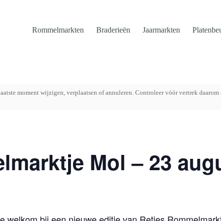
Rommelmarkten
Braderieën
Jaarmarkten
Platenbe
aatste moment wijzigen, verplaatsen of annuleren. Controleer vóór vertrek daarom 
lmarktje Mol – 23 aug
 welkom bij een nieuwe editie van Reties Rommelmarktj