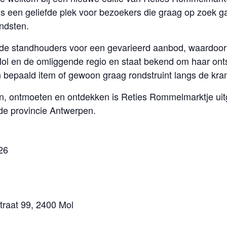
is een geliefde plek voor bezoekers die graag op zoek 
ndsten.
e standhouders voor een gevarieerd aanbod, waardoor e
 Mol en de omliggende regio en staat bekend om haar ont
 bepaald item of gewoon graag rondstruint langs de krame
en, ontmoeten en ontdekken is Reties Rommelmarktje uit
de provincie Antwerpen.
26
straat 99, 2400 Mol