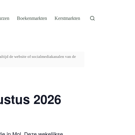
urzen
Boekenmarkten
Kerstmarkten
altijd de website of socialmediakanalen van de
ustus 2026
e in Mol. Deze wekelijkse