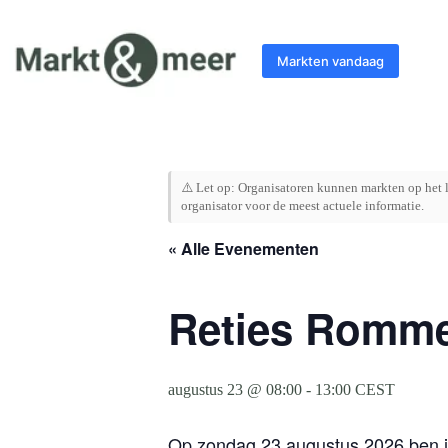
Ga
naar
de
Markten vandaag
inhoud
⚠️ Let op: Organisatoren kunnen markten op het l
organisator voor de meest actuele informatie.
« Alle Evenementen
Reties Romme
augustus 23 @ 08:00
-
13:00
CEST
Op zondag 23 augustus 2026 ben je