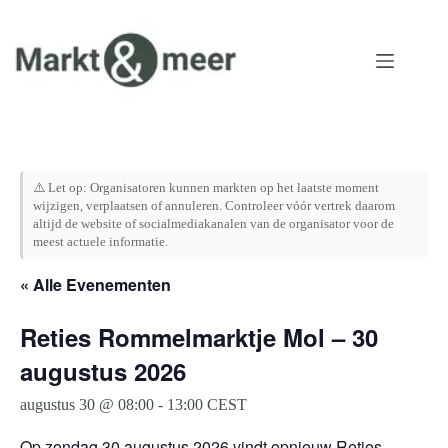
Ga
naar
de
inhoud
⚠️ Let op: Organisatoren kunnen markten op het laatste moment
wijzigen, verplaatsen of annuleren. Controleer vóór vertrek daarom
altijd de website of socialmediakanalen van de organisator voor de
meest actuele informatie.
« Alle Evenementen
Reties Rommelmarktje Mol – 30
augustus 2026
augustus 30 @ 08:00
-
13:00
CEST
Op zondag 30 augustus 2026 vindt opnieuw Reties