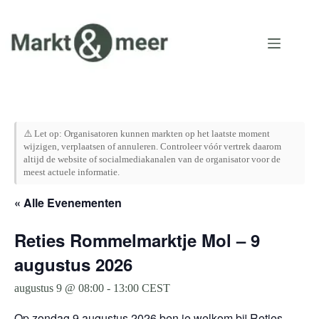
Ga
naar
de
inhoud
⚠️ Let op: Organisatoren kunnen markten op het laatste moment
wijzigen, verplaatsen of annuleren. Controleer vóór vertrek daarom
altijd de website of socialmediakanalen van de organisator voor de
meest actuele informatie.
« Alle Evenementen
Reties Rommelmarktje Mol – 9
augustus 2026
augustus 9 @ 08:00
-
13:00
CEST
Op zondag 9 augustus 2026 ben je welkom bij Reties